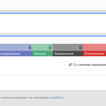
0
0
0
ланированные
Начатые
Завершенные
Отклоненные
Со свежими изменени
 клиентов работает на платформе
UserEcho