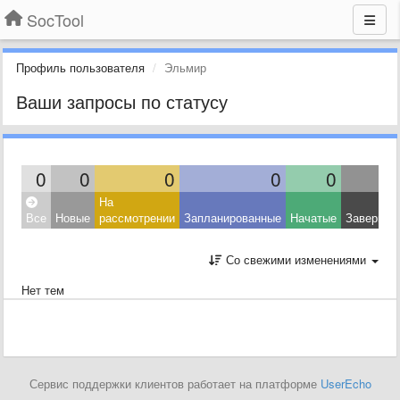
SocTool
Профиль пользователя
Эльмир
Ваши запросы по статусу
0
0
0
0
0
На
Все
Новые
рассмотрении
Запланированные
Начатые
Завершен
Со свежими изменениями
Нет тем
Сервис поддержки клиентов работает на платформе
UserEcho