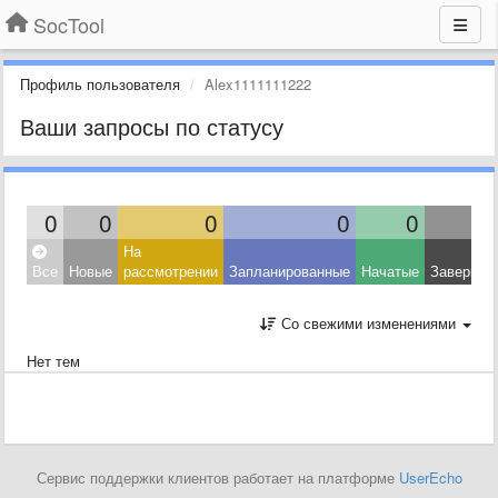
SocTool
Профиль пользователя
Alex1111111222
Ваши запросы по статусу
0
0
0
0
0
На
Все
Новые
рассмотрении
Запланированные
Начатые
Завершен
Со свежими изменениями
Нет тем
Сервис поддержки клиентов работает на платформе
UserEcho