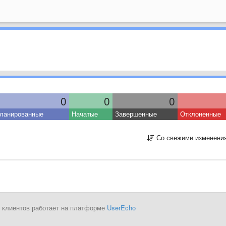
0
0
0
ланированные
Начатые
Завершенные
Отклоненные
Со свежими изменени
 клиентов работает на платформе
UserEcho