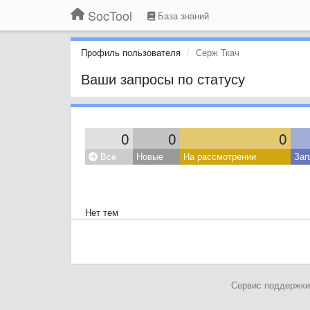
SocTool
База знаний
Профиль пользователя
Серж Ткач
Ваши запросы по статусу
0
0
0
Все
Новые
На рассмотрении
Зап
Нет тем
Сервис поддержки