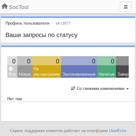
SocTool
Профиль пользователя
sk13577
Ваши запросы по статусу
0
0
0
0
0
На
Все
Новые
рассмотрении
Запланированные
Начатые
Завершен
Со свежими изменениями
Нет тем
Сервис поддержки клиентов работает на платформе
UserEcho