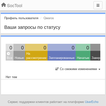
SocTool
Профиль пользователя
Qwaros
Ваши запросы по статусу
0
0
0
0
0
На
Все
Новые
рассмотрении
Запланированные
Начатые
Завершен
Со свежими изменениями
Нет тем
Сервис поддержки клиентов работает на платформе
UserEcho