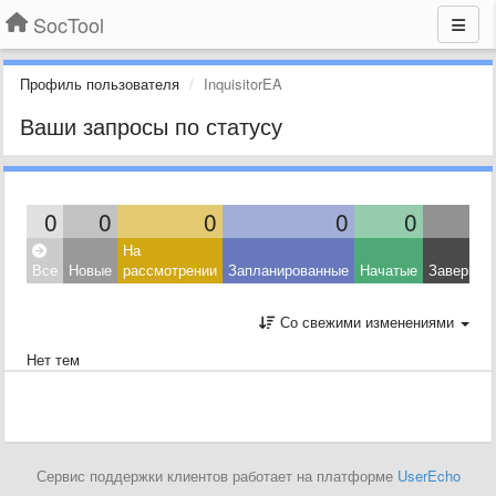
SocTool
Профиль пользователя
InquisitorEA
Ваши запросы по статусу
0
0
0
0
0
На
Все
Новые
рассмотрении
Запланированные
Начатые
Завершен
Со свежими изменениями
Нет тем
Сервис поддержки клиентов работает на платформе
UserEcho