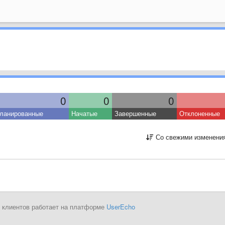
0
0
0
ланированные
Начатые
Завершенные
Отклоненные
Со свежими изменени
 клиентов работает на платформе
UserEcho