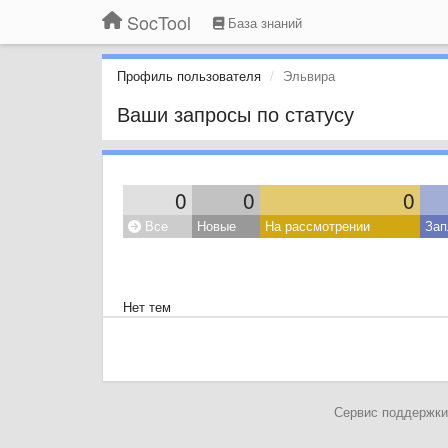
SocTool
База знаний
Профиль пользователя
Эльвира
Ваши запросы по статусу
0
0
0
Все
Новые
На рассмотрении
Зап
Нет тем
Сервис поддержки