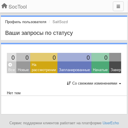
SocTool
Профиль пользователя
SaitSozd
Ваши запросы по статусу
0
0
0
0
0
На
Все
Новые
рассмотрении
Запланированные
Начатые
Завершен
Со свежими изменениями
Нет тем
Сервис поддержки клиентов работает на платформе
UserEcho